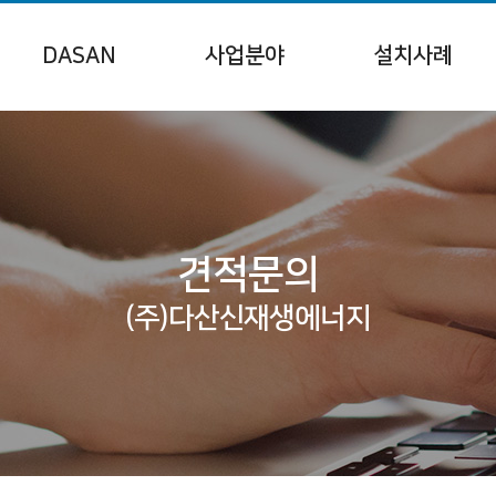
DASAN
사업분야
설치사례
인사말
금융지원사업
태양광발전소
연혁
정부지원사업
건물지원사업
오시는길
RPSㆍFIT
주택지원사업
견적문의
건물임대사업
공공기관태양광
(주)다산신재생에너지
BIPV
자가용PPA
ESG경영, RE100
입찰
연료전지