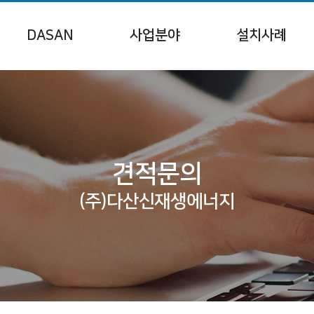
DASAN
사업분야
설치사례
인사말
금융지원사업
태양광발전소
연혁
정부지원사업
건물지원사업
오시는길
RPSㆍFIT
주택지원사업
견적문의
건물임대사업
공공기관태양광
(주)다산신재생에너지
BIPV
자가용PPA
ESG경영, RE100
입찰
연료전지